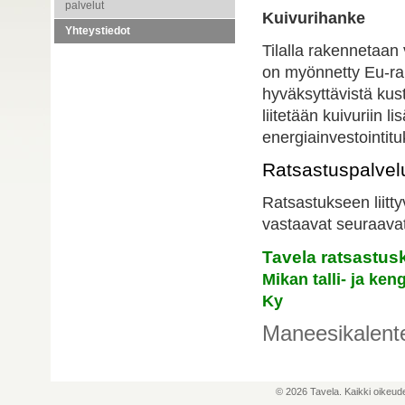
palvelut
Kuivurihanke
Yhteystiedot
Tilalla rakennetaan
on myönnetty Eu-rah
hyväksyttävistä kus
liitetään kuivuriin
energiainvestointit
Ratsastuspalvel
Ratsastukseen liitty
vastaavat seuraavat 
Tavela ratsastus
Mikan talli- ja ken
Ky
Maneesikalente
© 2026 Tavela. Kaikki oikeud