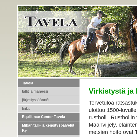
Tavela
Virkistystä ja
tallit ja maneesi
järjestyssäännöt
Tervetuloa ratsastu
linkit
ulottuu 1500-luvulle
rustholli. Rusthollin
Equillence Center Tavela
Maanviljely, eläinte
Mikan talli- ja kengityspalvelut
Ky
metsien hoito ovat